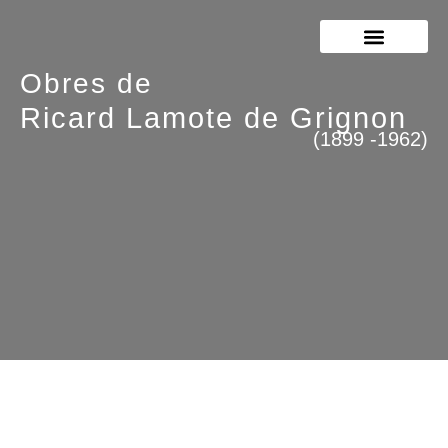
JOAN LAMOTE DE GRIGNON
RICARD LAMOTE DE GRIGNON
Obres de
Ricard Lamote de Grignon
(1899 -1962)