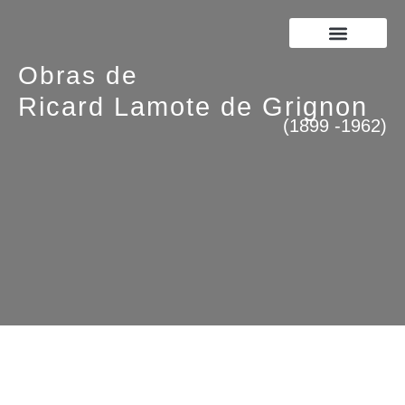
JOAN LAMOTE DE GRIGNON
RICARD LAMOTE DE GRIGNON
Obras de
Ricard Lamote de Grignon
(1899 -1962)