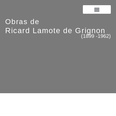
JOAN LAMOTE DE GRIGNON
RICARD LAMOTE DE GRIGNON
Obras de
Ricard Lamote de Grignon
(1899 -1962)