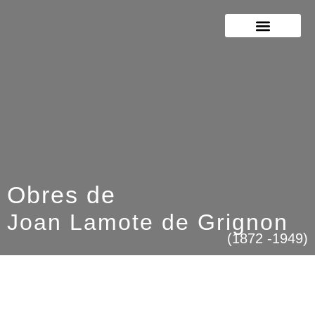
JOAN LAMOTE DE GRIGNON
RICARD LAMOTE DE GRIGNON
Obres de
Joan Lamote de Grignon
(1872 -1949)