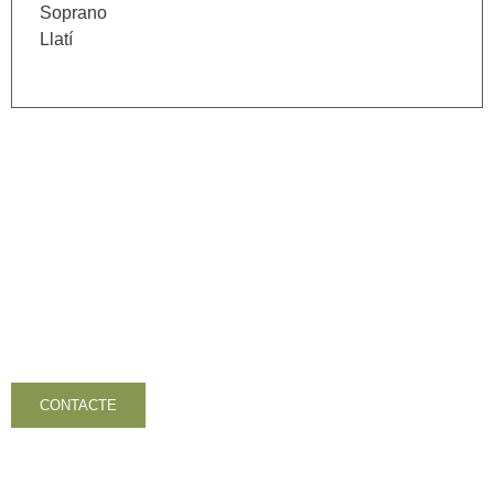
Soprano
Llatí
Contacta amb nosaltres
CONTACTE
TORNAR A L'INICI