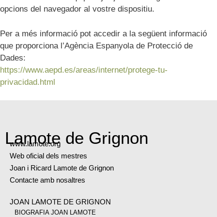
opcions del navegador al vostre dispositiu.
Per a més informació pot accedir a la següent informació
que proporciona l’Agència Espanyola de Protecció de
Dades:
https://www.aepd.es/areas/internet/protege-tu-
privacidad.html
Lamote de Grignon
www.lamote.org
Web oficial dels mestres
Joan i Ricard Lamote de Grignon
Contacte amb nosaltres
JOAN LAMOTE DE GRIGNON
BIOGRAFIA JOAN LAMOTE