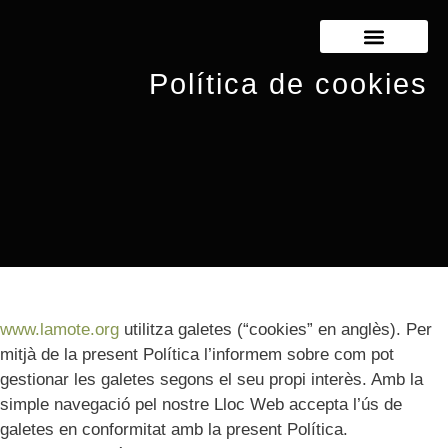
JOAN LAMOTE DE GRIGNON
RICARD LAMOTE DE GRIGNON
Política de cookies
www.lamote.org
utilitza galetes (“cookies” en anglès). Per
mitjà de la present Política l’informem sobre com pot
gestionar les galetes segons el seu propi interès. Amb la
simple navegació pel nostre Lloc Web accepta l’ús de
galetes en conformitat amb la present Política.