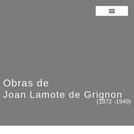
JOAN LAMOTE DE GRIGNON
RICARD LAMOTE DE GRIGNON
Obras de
Joan Lamote de Grignon
(1872 -1949)