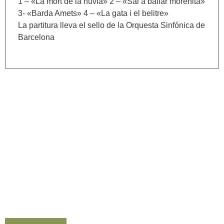
1 – «La mort de la núvia» 2 – «Sal a bailar morenita»
3- «Barda Amets» 4 – «La gata i el belitre»
La partitura lleva el sello de la Orquesta Sinfónica de
Barcelona
Contacta con nosotros